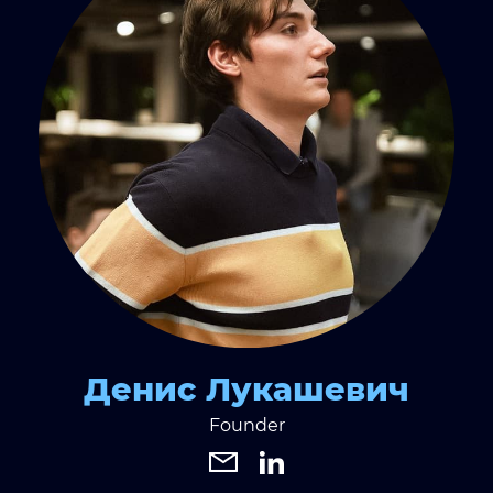
Денис Лукашевич
Founder